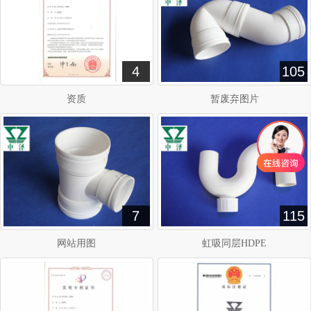
4
105
资质
暂废弃图片
7
115
网站用图
虹吸同层HDPE