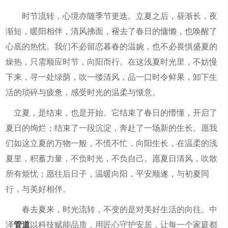
时节流转，心境亦随季节更迭。立夏之后，昼渐长，夜
渐短，暖阳相伴，清风拂面，褪去了春日的慵懒，也唤醒了
心底的热忱。我们不必留恋暮春的温婉，也不必畏惧盛夏的
燥热，只需顺应时节，向阳而行。在这浅夏时光里，不妨慢
下来，寻一处绿荫，吹一缕清风，品一口时令鲜果，卸下生
活的琐碎与疲惫，感受时光的温柔与惬意。
立夏，是结束，也是开始。它结束了春日的懵懂，开启了
夏日的绚烂；结束了一段沉淀，奔赴了一场新的生长。愿我
们如这立夏的万物一般，不慌不忙，向阳生长，在温柔的浅
夏里，积蓄力量，不负时光，不负自己。愿夏日清风，吹散
所有烦忧；愿往后日子，温暖向阳，平安顺遂，与初夏同
行，与美好相伴。
春去夏来，时光流转，不变的是对美好生活的向往。中
泽
管道
以科技赋能品质，用匠心守护安居，让每一个家庭都