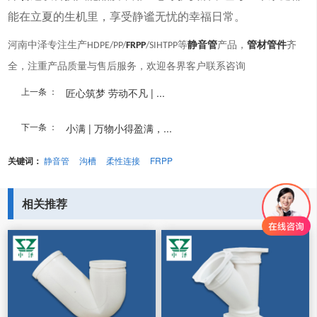
能在立夏的生机里，享受静谧无忧的幸福日常。
河南中泽专注生产
等
静音管
产品，
管材管件
齐
HDPE/PP/
FRPP
/SIHTPP
全，注重产品质量与售后服务，欢迎各界客户联系咨询
上一条 ：
匠心筑梦 劳动不凡 | ...
下一条 ：
小满 | 万物小得盈满，...
关键词：
静音管
沟槽
柔性连接
FRPP
相关推荐