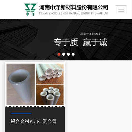
铝合金衬PE-RT复合管