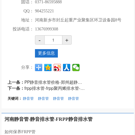
固话：
0371-86595888
QQ：
904255221
地址：
河南新乡市封丘起重产业聚集区环卫设备园8号
投诉电话：
13676999308
-
+
更多信息
分享：
上一条：
PP静音排水管价格-郑州超静音排水管-HDPE静音排水管
下一条：
frpp排水管-frpp聚丙烯排水管-frpp静音排水管
关键词：
静音管
静音管
静音管
静音管
河南静音管-静音排水管-FRPP静音排水管
如何保养FRPP管